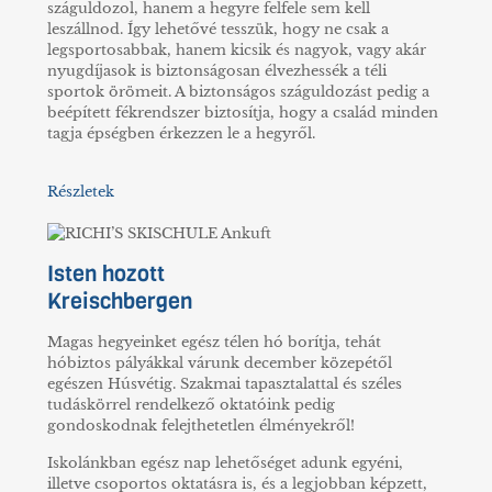
száguldozol, hanem a hegyre felfele sem kell
leszállnod. Így lehetővé tesszük, hogy ne csak a
legsportosabbak, hanem kicsik és nagyok, vagy akár
nyugdíjasok is biztonságosan élvezhessék a téli
sportok örömeit. A biztonságos száguldozást pedig a
beépített fékrendszer biztosítja, hogy a család minden
tagja épségben érkezzen le a hegyről.
Részletek
Isten hozott
Kreischbergen
Magas hegyeinket egész télen hó borítja, tehát
hóbiztos pályákkal várunk december közepétől
egészen Húsvétig. Szakmai tapasztalattal és széles
tudáskörrel rendelkező oktatóink pedig
gondoskodnak felejthetetlen élményekről!
Iskolánkban egész nap lehetőséget adunk egyéni,
illetve csoportos oktatásra is, és a legjobban képzett,