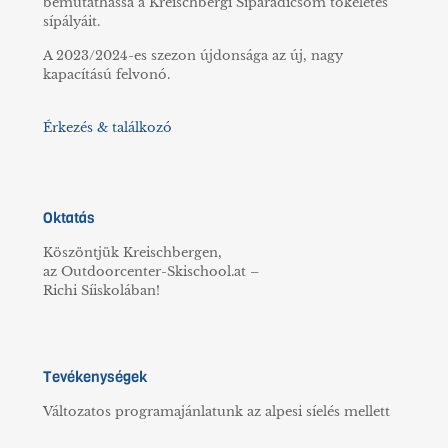
bemutathassa a Kreischbergi Síparadicsom tökéletes
sípályáit.
A 2023/2024-es szezon újdonsága az új, nagy
kapacítású felvonó.
Érkezés & találkozó
Oktatás
Köszöntjük Kreischbergen,
az Outdoorcenter-Skischool.at –
Richi Síiskolában!
Tevékenységek
Változatos programajánlatunk az alpesi síelés mellett