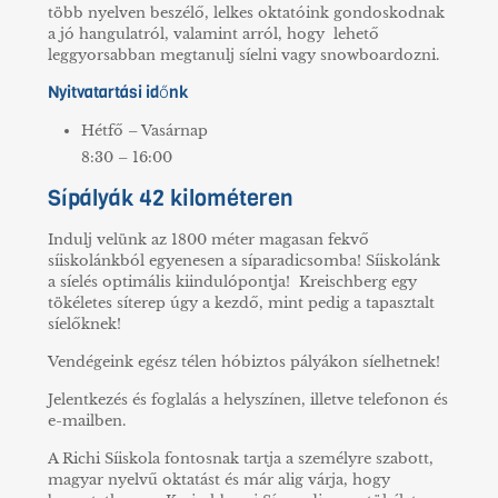
több nyelven beszélő, lelkes oktatóink gondoskodnak
a jó hangulatról, valamint arról, hogy lehető
leggyorsabban megtanulj síelni vagy snowboardozni.
Nyitvatartási időnk
Hétfő – Vasárnap
8:30 – 16:00
Sípályák 42 kilométeren
Indulj velünk az 1800 méter magasan fekvő
síiskolánkból egyenesen a síparadicsomba! Síiskolánk
a síelés optimális kiindulópontja! Kreischberg egy
tökéletes síterep úgy a kezdő, mint pedig a tapasztalt
síelőknek!
Vendégeink egész télen hóbiztos pályákon síelhetnek!
Jelentkezés és foglalás a helyszínen, illetve telefonon és
e-mailben.
A Richi Síiskola fontosnak tartja a személyre szabott,
magyar nyelvű oktatást és már alig várja, hogy