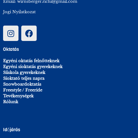
Email:
wirnsberger.richi@gmail.com
Jogi Nyilatkozat
Oktatás
Egyéni oktatás felnőtteknek
Egyéni síoktatás gyerekeknek
Síiskola gyerekeknek
Síoktató teljes napra
Snowboardoktatás
Freestyle / Freeride
Tevékenységek
Rólunk
Időjárás