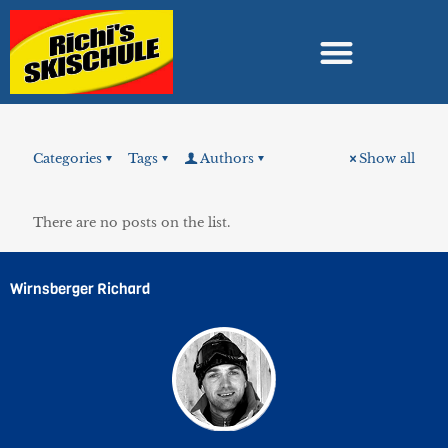
Szánkózás hegymenetben
Categories
Tags
Authors
Show all
There are no posts on the list.
Wirnsberger Richard